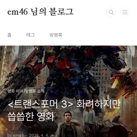
본문 바로가기
em46 님의 블로그
홈
태그
방명록
영화 이야기/영화 소개
<트랜스포머 3> 화려하지만
씁씁한 영화
by em46
2025. 4. 4.