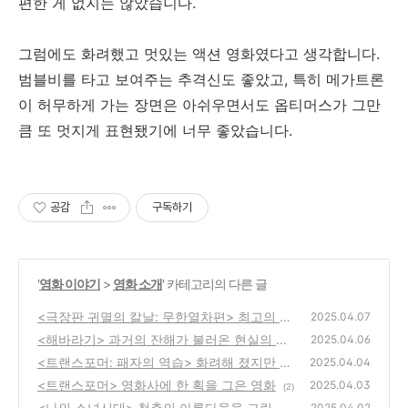
편한 게 없지는 않았습니다.
그럼에도 화려했고 멋있는 액션 영화였다고 생각합니다.
범블비를 타고 보여주는 추격신도 좋았고, 특히 메가트론
이 허무하게 가는 장면은 아쉬우면서도 옵티머스가 그만
큼 또 멋지게 표현됐기에 너무 좋았습니다.
공감
구독하기
'
영화 이야기
>
영화 소개
' 카테고리의 다른 글
<극장판 귀멸의 칼날: 무한열차편> 최고의 극
2025.04.07
장판
<해바라기> 과거의 잔해가 불러온 현실의 비
(1)
2025.04.06
극
<트랜스포머: 패자의 역습> 화려해 졌지만 아
(2)
2025.04.04
쉬운 영화
<트랜스포머> 영화사에 한 획을 그은 영화
(2)
2025.04.03
(2)
<나의 소녀시대> 청춘의 아름다움을 그린 영
2025.04.02