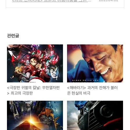
화
(3)
관련글
<극장판 귀멸의 칼날: 무한열차편
<해바라기> 과거의 잔해가 불러
> 최고의 극장판
온 현실의 비극