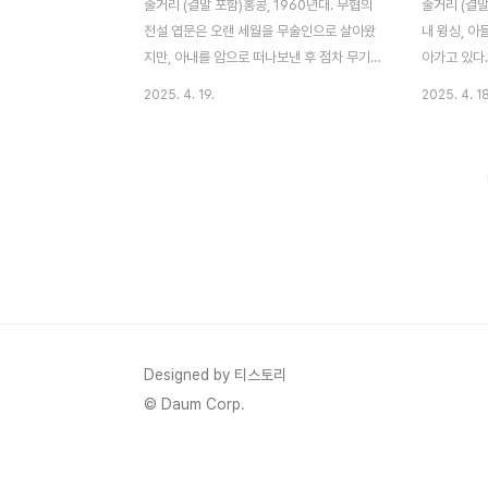
줄거리 (결말 포함)홍콩, 1960년대. 무협의
줄거리 (결말
전설 엽문은 오랜 세월을 무술인으로 살아왔
내 윙싱, 아
지만, 아내를 암으로 떠나보낸 후 점차 무기
아가고 있다.
력한 일상을 보내고 있다. 아들 엽정은 아버
스로를 내세
2025. 4. 19.
2025. 4. 18
지의 무관심과 무도에만 몰두하는 삶에 서운
는 무술을 수
함을 느끼고 있었고, 그런 아들의 독립적인
러던 어느 날
선택을 엽문은 이해하지 못한다. 그러던 어느
패한 미국계
날, 엽문 역시 말기암 판정을 받는다. 시한부
슨)의 조직에
인생이라는 청천벽력 같은 진단을 받은 그는
교를 철거하
아들에게 이 사실을 숨긴 채, 자신의 인생 마
획을 추진하
지막 여정을 결심하게 된다. 바로 미국 샌프
다. 엽문은 
란시스코로의 방문이다. 그의 제자 이소룡이
히 행동에 나
초청한 행사에 참여하고, 동시에 미국에서 유
하고, 위협
학을 원하는 아들을 위한 추천서를 받아오려
맞선다. 프
는 목적이었다. 샌프란시스코에 도착한 엽문
되자, 그와 
Designed by 티스토리
은 낯선 문화와 인종차별, 그리고 중국계 이
크 타이슨과 
© Daum Corp.
민자들의 소외된 삶을..
육탄전 속에서