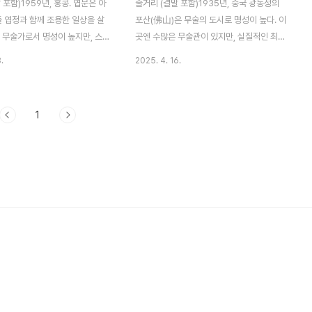
 포함)1959년, 홍콩. 엽문은 아
줄거리 (결말 포함)1935년, 중국 광동성의
들 엽정과 함께 조용한 일상을 살
포산(佛山)은 무술의 도시로 명성이 높다. 이
 무술가로서 명성이 높지만, 스
곳엔 수많은 무술관이 있지만, 실질적인 최고
우지 않고 평화로운 삶을 택한 그
수로 불리는 이는 엽문(견자단)이다. 그는 영
.
2025. 4. 16.
단이 아닌 철학으로 여긴다. 그
춘권 고수로서 뛰어난 실력을 가졌지만, 결코
, 아들이 다니는 초등학교가 부
무술로 생계를 유지하지 않고, 제자를 받지도
 부동산업자 프랭크(마이크 타이
않으며, 화려함 대신 조용히 살아가는 인물이
1
게 협박을 받는다. 프랭크는 학
다. 어느 날, 타지에서 온 무술인 금산조가 포
고 그 자리에 빌딩을 지으려는 계
산의 무관들을 도전하며 떠돈다. 엽문 역시
며, 무력을 동원해 학교를 위협한
그 도전에 맞서 싸우게 되지만, 그 대결은 비
학생과 교사를 지키기 위해 조용
공식적이고 조용히 진행된다. 엽문은 기술 하
선다. 직접 학교를 찾아가 보호
나하나로 상대를 압도하면서도 자만하지 않
 세력을 무너뜨리기 위해 조직과
으며 예를 다하는 자세를 보여준다. 그를 지
랭크는 엽문이 자신의 계획에 방해
켜보던 많은 이들은 그가 진정한 무인의 풍모
직접 대결하기로 결심한다. 마이
를 가졌음을 느낀다. 그러던 중, 1937년 중
엽문의 3분 대결을 한다. 치열한
일전쟁이 발발하고 포산은 일본군에게 점령
도 ..
당한다. 도시..