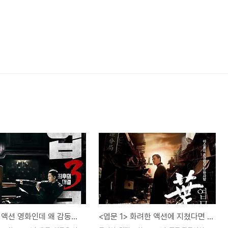
<엽문 3> 액션 영화인데 왜 감동까지 챙기냐..
<엽문 1> 화려한 액션에 지쳤다면 이 영화가 딱!