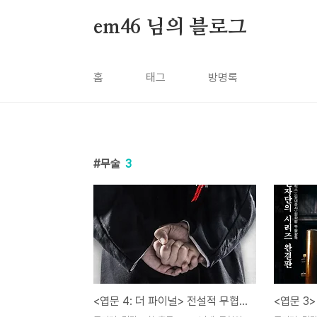
본문 바로가기
em46 님의 블로그
홈
태그
방명록
무술
3
<엽문 4: 더 파이널> 전설적 무협인의 마지막 이야기