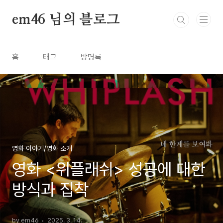
본문 바로가기
em46 님의 블로그
홈
태그
방명록
영화 이야기/영화 소개
영화 <위플래쉬> 성공에 대한
방식과 집착
by em46
2025. 3. 14.