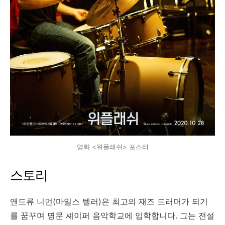
영화 <위플래쉬> 포스터
스토리
앤드류 니먼(마일스 텔러)은 최고의 재즈 드러머가 되기
를 꿈꾸며 명문 셰이퍼 음악학교에 입학합니다. 그는 전설