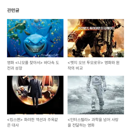
관련글
영화 <니모를 찾아서> 바다속 도
<엣지 오브 투모로우> 영화와 원
전과 성장
작의 비교
<킹스맨> 화려한 액션과 주옥같
<인터스텔라> 과학을 넘어 사랑
은 대사
을 전달하는 영화