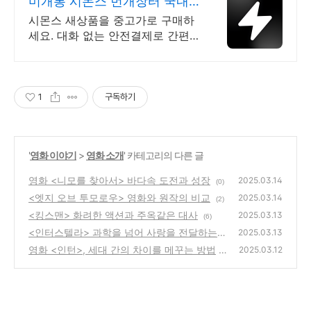
미개봉 시몬스 번개장터 국내
최대 브랜드 중고거래
시몬스 새상품을 중고가로 구매하
세요. 대화 없는 안전결제로 간편
하게! 전국 각지에서 올라오는 전
국구 최다 상품 매일 10만 개 이상
의 신규 상품 업로드
1
구독하기
'
영화 이야기
>
영화 소개
' 카테고리의 다른 글
영화 <니모를 찾아서> 바다속 도전과 성장
2025.03.14
(0)
<엣지 오브 투모로우> 영화와 원작의 비교
2025.03.14
(2)
<킹스맨> 화려한 액션과 주옥같은 대사
2025.03.13
(6)
<인터스텔라> 과학을 넘어 사랑을 전달하는
2025.03.13
영화
영화 <인턴>, 세대 간의 차이를 메꾸는 방법
(2)
2025.03.12
(2)