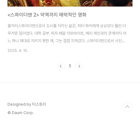
<스파이더맨 2> 악역까지 매력적인 영화
줄거리스파이더맨으로서 도시를 지키는 삶은, 피터 파커에게 상상보다 훨씬 더
무거운 짐이었다. 대학 공부, 피자 배달 아르바이트, 메리 제인과의 관계까지 어
느 하나 제대로 지키지 못한 채, 그는 점점 지쳐갔다. 스파이더맨으로서 시민을
구하는 동안, 피터 파커로서의 삶은 무너져내리고 있었다. 그런 압박감 속에서
2025. 4. 10.
피터는 이상한 현상을 겪는다. 거미줄을 발사하는 능력이 약해지고, 심지어 빌
딩을 날던 도중 힘을 잃고 추락하기도 한다. 몸뿐만 아니라 마음마저 흔들린 피
1
터는 결국 ＂나는 스파이더맨을 그만둬야 할까?＂라는 고민에 빠진다. 그는 히
어로 수트를 버리고 평범한 삶으로 돌아가려고 한다. 한편, 피터가 존경하는 과
학자 오토 옥타비우스는 혁신적인 핵융합 에너지 실험에 몰두하고 있었다. 하
지만 실험은 실패로 끝나고..
Designed by 티스토리
© Daum Corp.