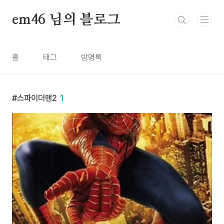
본문 바로가기
em46 님의 블로그
홈
태그
방명록
스파이더맨2
1